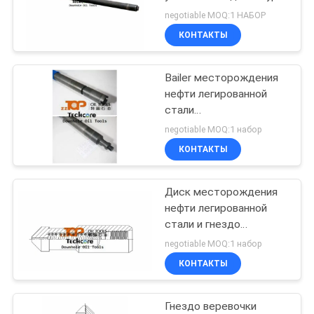
PRIVACY
для строки
negotiable MOQ:1 НАБОР
инструментов
POLICY
КОНТАКТЫ
28
Выберите клапан
Bailer месторождения
нефти легированной
тестера
стали
гидростатический для
negotiable MOQ:1 набор
инструментов рыбной
КОНТАКТЫ
ловли строки кабеля
Диск месторождения
16
нефти легированной
Клапан РД
стали и гнездо
веревочки весны для
negotiable MOQ:1 набор
обеспечивая
деятельности Slickline
КОНТАКТЫ
циркуляцию
Гнездо веревочки