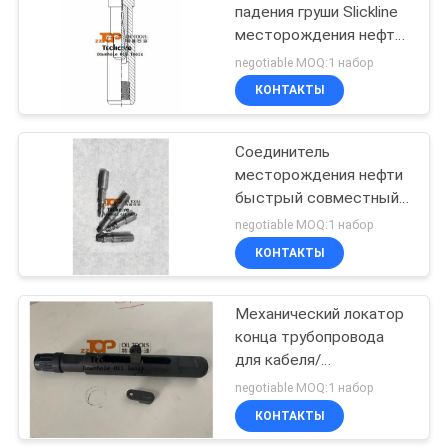
падения груши Slickline
месторождения нефти
13
для строки
negotiable MOQ:1 набор
инструмента кабеля
Инструменты
КОНТАКТЫ
завершения
Соединитель
нефтяной
месторождения нефти
быстрый совместный
скважины
для инструментов
negotiable MOQ:1 набор
кабеля шнурует
КОНТАКТЫ
15
соединитель QLS
Штепсельная
Механический локатор
конца трубопровода
вилка моста
для кабеля/
деятельности Slickline
negotiable MOQ:1 набор
КОНТАКТЫ