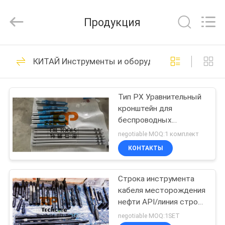
Techcore
Oil
Tools
Продукция
Co.,Ltd,.
All
Rights
Reserved.
ДОМ
36
КИТАЙ Инструменты и оборудование кабеля
инструменты
ПРОДУКТЫ
масла downhole
Тип PX Уравнительный
кронштейн для
О
беспроводных
НАС
инструментов /
negotiable MOQ:1 комплект
линейных
КОНТАКТЫ
инструментов
60
ПУТЕШЕСТВИЕ
Инструменты для
Строка инструмента
ФАБРИКИ
кабеля месторождения
тестирования
нефти API/линия строка
ПРОВЕРКА
легированной стали
negotiable MOQ:1SET
бурильной штанга