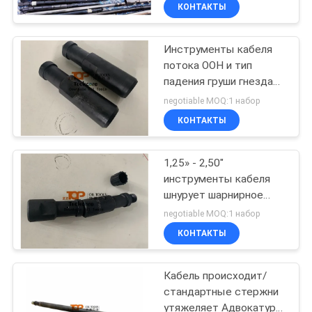
сликовая инструмента
КАЧЕСТВА
КОНТАКТЫ
Инструменты кабеля
СВЯЖИТЕСЬ
20
потока ООН и тип
МЫ
падения груши гнезда
Раскройте
веревочки
negotiable MOQ:1 набор
отверстие ДСТ
оборудования
НОВОСТИ
КОНТАКТЫ
СЛУЧАИ
1,25» - 2,50"
инструменты кабеля
шнурует шарнирное
BLOG
33
соединение для
negotiable MOQ:1 набор
деятельности
Ретриевабле
КОНТАКТЫ
месторождения нефти
КАРТА
упаковщик
САЙТА
Кабель происходит/
стандартные стержни
утяжеляет Адвокатуру