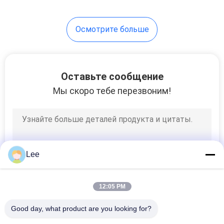
10
Осмотрите больше
Прокалывание
нефтяной
скважины
Оставьте сообщение
Мы скоро тебе перезвоним!
38
Спиральные
Lee
инструменты
трубопровода
12:05 PM
Good day, what product are you looking for?