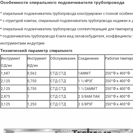
Особенности спирального подсвечивателя трубопровода
*
спиральный подсвечиватель трубопровода конструирован с полной особен
* с структурой компак, спиральный подсвечиватель трубопровода надежен и 
* спиральный подсвечиватель трубопровода соответствующий для температу
* подсвечиватель трубопровода Коиле вид силовозбудителя, коэффициенты
инструментами индустрии
Технический параметр
спирального
Инструмент
Инструмент
Обслуживание
Соединение
Работая темпер
ОД/ин
ИД/ин
1,687
0,562
СТД СТД
1АММТ
250°Ф к 400°Ф
2,125
0,750
СТД СТД
1 1/4РЭГ
250°Ф к 400°Ф
2,125
0,750
СТД СТД
1 1/2АММТ
250°Ф к 400°Ф
2,875
1
СТД СТД
2 3/8АМ ПАК
250°Ф к 400°Ф
3,125
1,250
СТД СТД
2 3/8РЭГ
250°Ф к 400°Ф