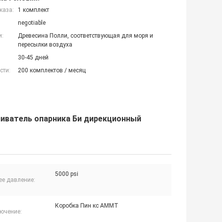
каза:
1 комплект
negotiable
и:
Древесина Полли, соответствующая для моря и
пересылки воздуха
30-45 дней
сти:
200 комплектов / месяц
чиватель опарника Би дирекционный
5000 psi
ее давление:
Коробка Пин кс АММТ
ючение: