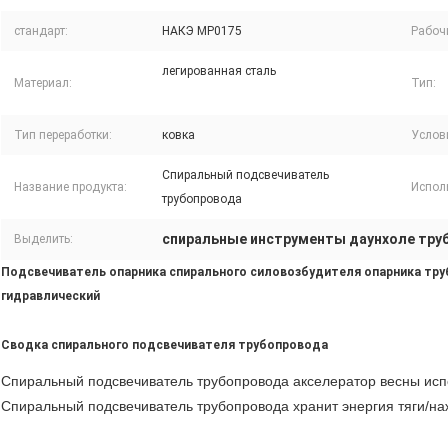
стандарт:
НАКЭ МР0175
Рабоч
легированная сталь
Материал:
Тип:
Тип переработки:
ковка
Услов
Спиральный подсвечиватель
Название продукта:
Исполь
трубопровода
спиральные инструменты даунхоле тру
Выделить:
Подсвечиватель опарника спирального силовозбудителя опарника тр
гидравлический
Сводка спирального подсвечивателя трубопровода
Спиральный подсвечиватель трубопровода акселератор весны исп
Спиральный подсвечиватель трубопровода хранит энергия тяги/на