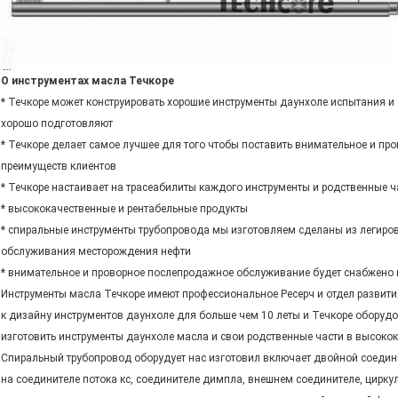
О инструментах масла Течкоре
* Течкоре может конструировать хорошие инструменты даунхоле испытания и
хорошо подготовляют
* Течкоре делает самое лучшее для того чтобы поставить внимательное и п
преимуществ клиентов
* Течкоре настаивает на трасеабилиты каждого инструменты и родственные ч
* высококачественные и рентабельные продукты
* спиральные инструменты трубопровода мы изготовляем сделаны из легиров
обслуживания месторождения нефти
* внимательное и проворное послепродажное обслуживание будет снабжено 
Инструменты масла Течкоре имеют профессиональное Ресерч и отдел развит
к дизайну инструментов даунхоле для больше чем 10 леты и Течкоре обору
изготовить инструменты даунхоле масла и свои родственные части в высоко
Спиральный трубопровод оборудует нас изготовил включает двойной соедини
на соединителе потока кс, соединителе димпла, внешнем соединителе, цирк