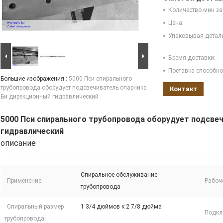
Количество мин за
Цена:
Упаковывая детал
Время доставки:
Поставка способно
Большие изображения :
5000 Пси спирального
трубопровода оборудует подсвечиватель опарника
Контакт
Би дирекционный гидравлический
5000 Пси спирального трубопровода оборудует подсве
гидравлический
описание
Спиральное обслуживание
Применение:
Рабоч
трубопровода
Спиральный размер
1 3/4 дюймов к 2 7/8 дюйма
Подкл
трубопровода: