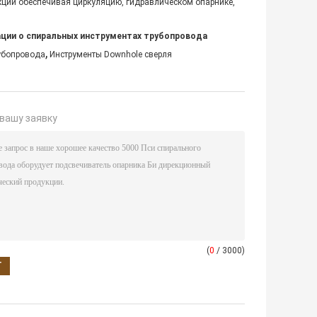
ции обеспечивая циркуляцию, гидравлическом опарнике,
ции о спиральных инструментах трубопровода
,
рубопровода
Инструменты Downhole сверля
вашу заявку
(
0
/ 3000)