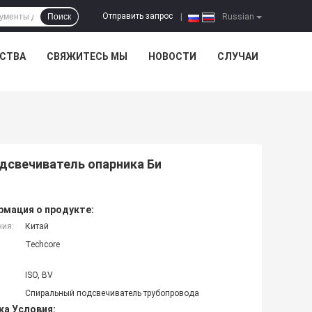
Отправить запрос
Поиск
|
Russian
ЕСТВА
СВЯЖИТЕСЬ МЫ
НОВОСТИ
СЛУЧАИ
дсвечиватель опарника Би
мация о продукте:
ния:
Китай
Techcore
ISO, BV
Спиральный подсвечиватель трубопровода
ка Условия: