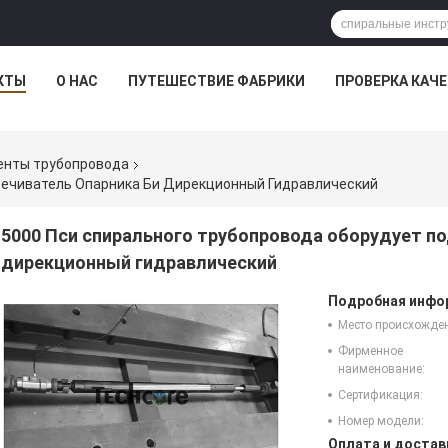
КТЫ
О НАС
ПУТЕШЕСТВИЕ ФАБРИКИ
ПРОВЕРКА КАЧ
енты трубопровода
вечиватель Опарника Би Дирекционный Гидравлический
5000 Пси спирального трубопровода оборудует по
дирекционный гидравлический
Подробная инфор
Место происхожде
Фирменное
наименование:
Сертификация:
Номер модели:
Оплата и достав