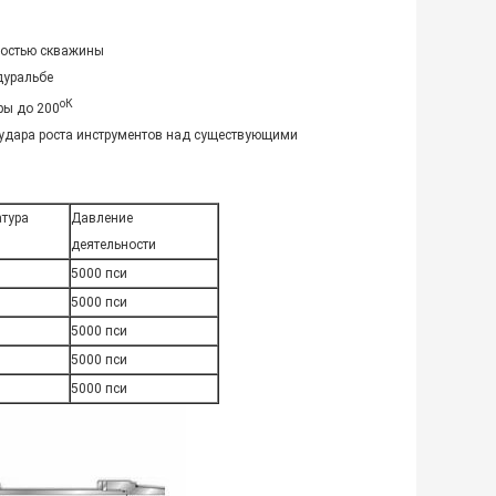
ностью скважины
дуральбе
оК
ры до 200
 удара роста инструментов над существующими
атура
Давление
деятельности
5000 пси
5000 пси
5000 пси
5000 пси
5000 пси