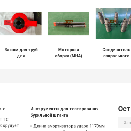
Зажим для труб
Моторная
Соединитель
для
сборка (MHA)
спирального
обслуживания
для службы
трубопровода
колонн гибких
катушек под
5000 фунтов н
труб при
высоким
квадратный
больших
давлением
дюйм оборуду
нагрузках
соединитель
винта CT
штифта
Ост
ole
Инструменты для тестирования
бурильной штанга
РТТС
оборудует
Длина амортизатора удара 1170мм