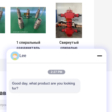
1 спиральный
Свернутый
соединитель
спиралью
5000psi винта с
трубопровод
Lee
а
прорезом
Combi ТАНЦУЕТ
димпла
с прибором
ет
инструментов
ножниц вешалки
2:27 PM
трубопровода
трубопровода
3/4" x
гидравлическим
Good day, what product are you looking 
for?
авить сообщение