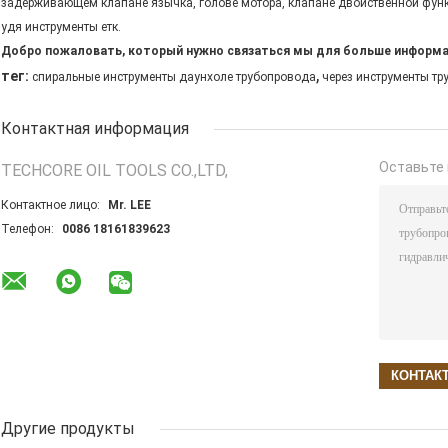
задерживающем клапане язычка, голове мотора, клапане двойственной функ
удя инструменты етк.
Добро пожаловать, который нужно связаться мы для больше информа
,
тег:
спиральные инструменты даунхоле трубопровода
через инструменты т
Контактная информация
Оставьте 
TECHCORE OIL TOOLS CO.,LTD,
Контактное лицо:
Mr. LEE
Телефон:
0086 18161839623
Другие продукты