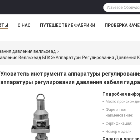
КТЫ
О НАС
ПУТЕШЕСТВИЕ ФАБРИКИ
ПРОВЕРКА КАЧ
вания давления велльхеад
авления Велльхеад ВПКЭ/аппаратуры Регулирования Давления К
Уловитель инструмента аппаратуры регулировани
аппаратуры регулирования давления кабеля гидр
Подробная инфор
Место происхожде
Фирменное
наименование:
Сертификация:
Номер модели:
Оплата и достав