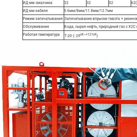
ИД мм смазчика
32
32
52
62(
ИД мм кабеля
5.6мм/8мм/11.8мм/12.7мм
Режим запечатывания
Запечатывание впрыски тавота + резино
Обслуживание
Вода, сырая нефть, природный газ с Х2С
Работая температура
оК~+121оК
Т-20 (- 29
)