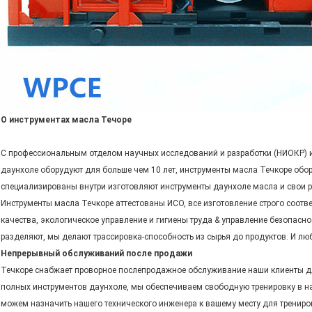
О инструментах масла Течоре
С профессиональным отделом научных исследований и разработки (НИОКР) 
даунхоле оборудуют для больше чем 10 лет, инструменты масла Течкоре об
специализированы внутри изготовляют инструменты даунхоле масла и свои 
Инструменты масла Течкоре аттестованы ИСО, все изготовление строго соотв
качества, экологическое управление и гигиены труда & управление безопасн
разделяют, мы делают трассировка-способность из сырья до продуктов. И л
Непрерывный обслуживаний после продажи
Течкоре снабжает проворное послепродажное обслуживание наши клиенты дл
полных инструментов даунхоле, мы обеспечиваем свободную тренировку в наш
можем назначить нашего технического инженера к вашему месту для трениро