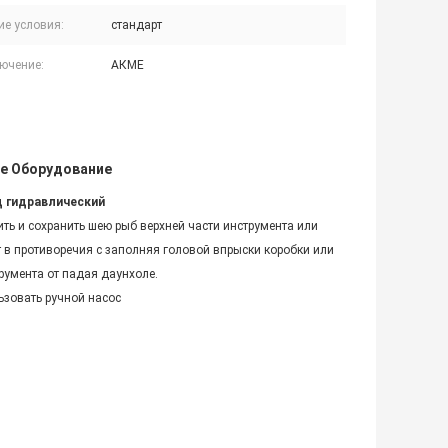
ие условия:
стандарт
ючение:
АКМЕ
е Оборудование
д гидравлический
ть и сохранить шею рыб верхней части инструмента или
т в противоречия с заполняя головой впрыски коробки или
трумента от падая даунхоле.
ьзовать ручной насос