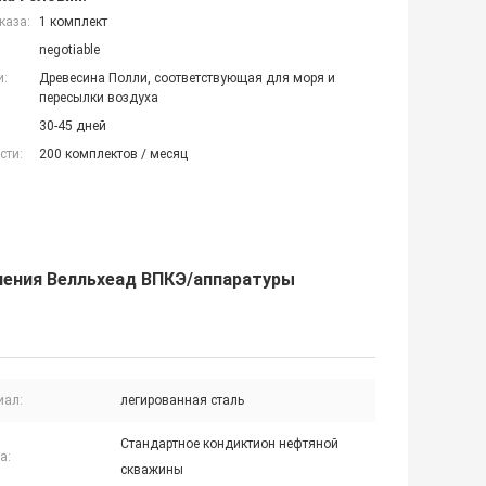
каза:
1 комплект
negotiable
и:
Древесина Полли, соответствующая для моря и
пересылки воздуха
30-45 дней
сти:
200 комплектов / месяц
ления Велльхеад ВПКЭ/аппаратуры
иал:
легированная сталь
Стандартное кондиктион нефтяной
а:
скважины