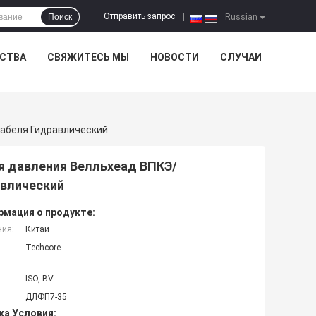
Отправить запрос
Поиск
|
Russian
ЕСТВА
СВЯЖИТЕСЬ МЫ
НОВОСТИ
СЛУЧАИ
абеля Гидравлический
я давления Велльхеад ВПКЭ/
авлический
мация о продукте:
ния:
Китай
Techcore
ISO, BV
ДЛФП7-35
ка Условия: