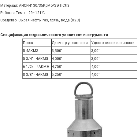
Материал: АИСИ4130/35КрМо/ЭЭ ПСЛ3
Работая Темп.: -29~121℃
Средство: Сырая нефть, газ, грязь, вода (Х2С)
Спецификация гидравлического уловителя инструмента
Поток
Диаметр уплотнения
Удостоверение личности.
5-4АКМЭ
3,500"
3,00"
5 3/4" - 4АКМЭ
4,000"
3,00"
6 1/2» - 4АКМЭ
4,750"
4,00"
8 3/8" - 4АКМЭ
5,250"
4,00"