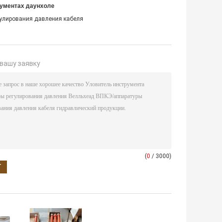
рументах даунхоле
гулирования давления кабеля
вашу заявку
(
0
/ 3000)