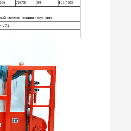
65)
76(78)
89
102(103)
вый элемент сеалинг+стуффинг
 и СО2