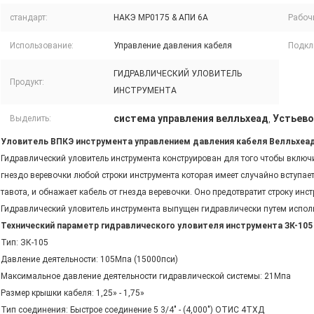
стандарт:
НАКЭ МР0175 & АПИ 6А
Рабоч
Использование:
Управление давления кабеля
Подкл
ГИДРАВЛИЧЕСКИЙ УЛОВИТЕЛЬ
Продукт:
ИНСТРУМЕНТА
система управления велльхеад
Устьево
Выделить:
,
Уловитель ВПКЭ инструмента управлением давления кабеля Велльхеа
Гидравлический уловитель инструмента конструирован для того чтобы включи
гнездо веревочки любой строки инструмента которая имеет случайно вступае
тавота, и обнажает кабель от гнезда веревочки. Оно предотвратит строку инс
Гидравлический уловитель инструмента выпущен гидравлически путем испол
Технический параметр гидравлического уловителя инструмента ЗК-105
Тип: ЗК-105
Давление деятельности: 105Мпа (15000пси)
Максимальное давление деятельности гидравлической системы: 21Мпа
Размер крышки кабеля: 1,25» - 1,75»
Тип соединения: Быстрое соединение 5 3/4" - (4,000") ОТИС 4ТХД