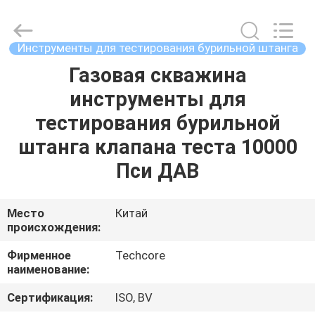
Techcore
Oil
Tools
Co.,Ltd,.
All
Инструменты для тестирования бурильной штанга
Rights
Reserved.
Газовая скважина
ДОМ
инструменты для
ПРОДУКТЫ
тестирования бурильной
штанга клапана теста 10000
О
Пси ДАВ
НАС
Место
Китай
происхождения:
ПУТЕШЕСТВИЕ
ФАБРИКИ
Фирменное
Techcore
наименование:
ПРОВЕРКА
Сертификация:
ISO, BV