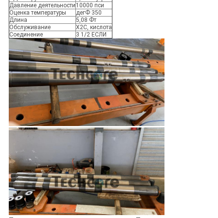
Давление деятельности
10000 пси
Оценка температуры
дегФ 350
Длина
5,08 Фт
Обслуживание
Х2С, кислота
Соединение
3 1/2 ЕСЛИ