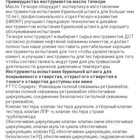
Преимущество инструментов масла Течкоре
Масло Течкоре оборудует экспертизу в изготовлении
инструментов испытания бурильной штанга для больше чем
10 лет, профессионального отдел Ресерч и развития
(НИОКР) улучшают передовую технологию в дизайне
инструментов испытания бурильной штанга для хорошего
обслуживания испытания.
Течкоре конструирует и выбирает сырье инструментов ДСТ
согласно условию нефтяной скважины клиентов, и делает
полностью наше усилие поставить рентабельные хорошие
инструменты испытания для того чтобы удовлетворять
клиент, и улучшает инструменты для тестирования для того
чтобы соотвествовать индустрии для ультравысокой
деятельности даунхоле давления и температуры.
Инструменты испытания бурильной штанга для
покрыванного отверстия, открытого отверстия и
тонкого отверстия доступны как ниже
РТТС Серирес: Упаковщик полной скважины ретриевабле,
клапан полной скважины ретриевабле обеспечивая
циркуляцию, соединение безопасности полной скважины
ретриевабле,
Клапан тестера: клапан тестера даунхоле, отборный клапан
тестера, клапан ЛПР- н, клапан тестера строки
трубопровода
Обеспечивая циркуляцию клапан: клапан омни обеспечивая
циркуляцию, клапан мульти-цикла обеспечивая
циркуляцию, клапан РД обеспечивая циркуляцию, клапан
безопасности РД обеспечивая циркуляцию, гидравлический