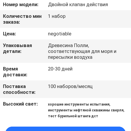
КАЧЕСТВА
Номер модели:
Двойной клапан действия
Количество мин
1 набор
СВЯЖИТЕСЬ
заказа:
МЫ
Цена:
negotiable
Упаковывая
Древесина Полли,
НОВОСТИ
детали:
соответствующая для моря и
пересылки воздуха
СЛУЧАИ
Время
20-30 дней
доставки:
Поставка
100 наборов/месяц
КАРТА
способности:
САЙТА
Высокий свет:
,
хорошие инструменты испытания
,
инструменты нефтяной скважины сверля
PRIVACY
тест бурильной штанга дст
POLICY