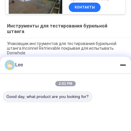
КОНТАКТЫ
Инструменты для тестирования бурильной
штанга
Упаковщик инструментов для тестирования бурильной
штанга Inconnel Retrievable покрывая для испытывать
Donwhole
Lee
Нефтяной скважины инструментов испытания
легированной стали клапан инструментов ОМНИ хорошей
сверля обеспечивая циркуляцию
2:02 PM
Клапан ОД 127.5мм испытания теста/Даунхоле бурильной
штанга Дст клапана ЛПР н
Good day, what product are you looking for?
Популярные категории
Все
Инструменты 
Инструменты Для 
Масла Downhole
Тестирования 