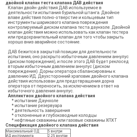
двойной клапан теста клапана ДАВ действия
Клапан двойн-действия ДАВ используемое в
деятельности испытания бурильной штанга. Двойное
влаве действия полно-отверстие и кольцевым тип
инструменты
шарикового клапана повреждения
контролируемый диском клапана теста даунхоле
. Двойной
клапан действия можно использовать как клапан тестера
или предохранительный клапан для того чтобы закрыть
хорошо вниз аварийное состояние.
ДАВ бежится в закрытой позиции для деятельности
испытания, оно раскрыто избыточным давлением аннулус
(диском повреждения), и после этого ДАВ будет реклосед
вторым избыточным давлением аннулус (диском
повреждения). Дорны оператора сбалансированы к
давлению ИД. Двухсторонний храповик двойного клапана
действия использован для предотвращения дорна
оператора от переносить, за исключением в ответ на
избыточного давления аннулус.
Аппликтион двойного клапана действия
* испытание Даунхоле
* испытание резервуара
* деятельность завершения
* отклоненные и глубоководные колодцы
* нефтяные скважины или газовые скважины ХПХТ
Спецификация двойного клапана действия
Максимальный ОД
5 внутри
ИД инструмента
2,25 внутри