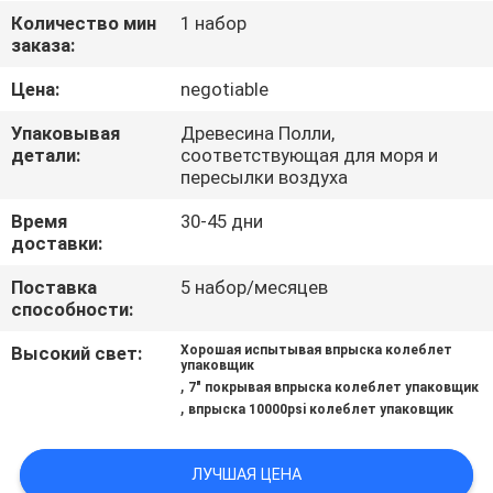
КАЧЕСТВА
Количество мин
1 набор
заказа:
СВЯЖИТЕСЬ
Цена:
negotiable
МЫ
Упаковывая
Древесина Полли,
детали:
соответствующая для моря и
пересылки воздуха
НОВОСТИ
Время
30-45 дни
доставки:
СЛУЧАИ
Поставка
5 набор/месяцев
способности:
КАРТА
Высокий свет:
Хорошая испытывая впрыска колеблет
САЙТА
упаковщик
,
7" покрывая впрыска колеблет упаковщик
,
впрыска 10000psi колеблет упаковщик
PRIVACY
POLICY
ЛУЧШАЯ ЦЕНА