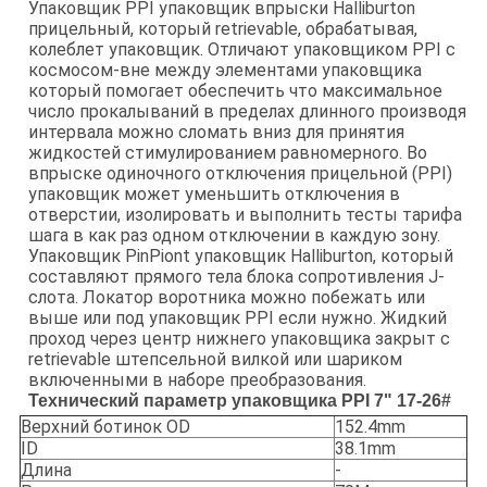
Упаковщик PPI упаковщик впрыски Halliburton
прицельный, который retrievable, обрабатывая,
колеблет упаковщик. Отличают упаковщиком PPI с
космосом-вне между элементами упаковщика
который помогает обеспечить что максимальное
число прокалываний в пределах длинного производя
интервала можно сломать вниз для принятия
жидкостей стимулированием равномерного. Во
впрыске одиночного отключения прицельной (PPI)
упаковщик может уменьшить отключения в
отверстии, изолировать и выполнить тесты тарифа
шага в как раз одном отключении в каждую зону.
Упаковщик PinPiont упаковщик Halliburton, который
составляют прямого тела блока сопротивления J-
слота. Локатор воротника можно побежать или
выше или под упаковщик PPI если нужно. Жидкий
проход через центр нижнего упаковщика закрыт с
retrievable штепсельной вилкой или шариком
включенными в наборе преобразования.
Технический параметр упаковщика PPI 7" 17-26#
Верхний ботинок OD
152.4mm
ID
38.1mm
Длина
-