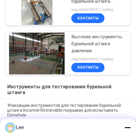
бурильной штанга
15000psi
negotiable MOQ:1 набор
КОНТАКТЫ
Высокие инструменты
бурильной штанга
давления
negotiable MOQ:1 набор
КОНТАКТЫ
Инструменты для тестирования бурильной
штанга
Упаковщик инструментов для тестирования бурильной
штанга Inconnel Retrievable покрывая для испытывать
Donwhole
Lee
Нефтяной скважины инструментов испытания
легированной стали клапан инструментов ОМНИ хорошей