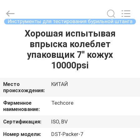
Techcore
Oil
Tools
Co.,Ltd,.
All
Инструменты для тестирования бурильной штанга
Rights
Reserved.
Хорошая испытывая
ДОМ
впрыска колеблет
ПРОДУКТЫ
упаковщик 7" кожух
10000psi
О
НАС
Место
КИТАЙ
происхождения:
ПУТЕШЕСТВИЕ
Фирменное
Techcore
наименование:
ФАБРИКИ
Сертификация:
ISO, BV
ПРОВЕРКА
Номер модели:
DST-Packer-7