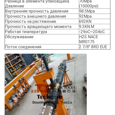
Разница в элемента упаковщика.
70Mpa
Давление
(10000psi)
Внутренняя прочность давления
98.5Mpa
Прочность внешнего давления
92Mpa
Прочность на растяжение
692KN
Прочность вращающего момента
9.3KN.M
Работая температура
-29oC~204oC
Обслуживание
H2S NACE
MR0175
Поток соединения
2 7/8" 8RD EUE