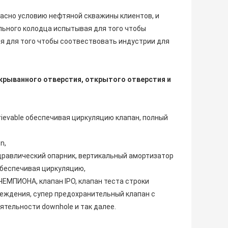
ласно условию нефтяной скважины клиентов, и
ьного колодца испытывая для того чтобы
я для того чтобы соотвествовать индустрии для
крыванного отверстия, открытого отверстия и
trievable обеспечивая циркуляцию клапан, полный
n,
идравлический опарник, вертикальный амортизатор
обеспечивая циркуляцию,
 ЧЕМПИОНА, клапан IPO, клапан теста строки
реждения, супер предохранительный клапан с
тельности downhole и так далее.