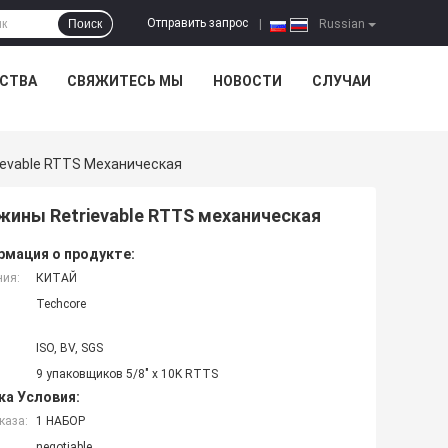
Отправить запрос
Поиск
|
Russian
ЕСТВА
СВЯЖИТЕСЬ МЫ
НОВОСТИ
СЛУЧАИ
ievable RTTS Механическая
жины Retrievable RTTS механическая
мация о продукте:
ния:
КИТАЙ
Techcore
ISO, BV, SGS
9 упаковщиков 5/8" x 10K RTTS
ка Условия:
каза:
1 НАБОР
negotiable