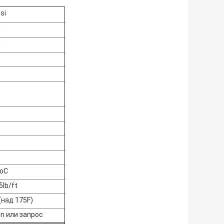
si
m
m
oC
5lb/ft
над 175F)
in или запрос