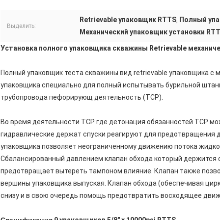
Retrievable упаковщик RTTS
Полный уп
,
Выделить:
Механический упаковщик установки RT
Установка полного упаковщика скважины Retrievable механичес
Полный упаковщик теста скважины вид retrievable упаковщика с 
упаковщика специально для полный испытывать бурильной штанг
трубопровода пефорирующ деятельность (TCP).
Во время деятельности TCP где детонация обязанностей TCP мо
гидравлические держат спуски реагируют для предотвращения 
упаковщика позволяет неограниченному движению потока жидкос
Сбалансированный давлением клапан обхода который держится 
предотвращает вытереть тампоном влияние. Клапан также позв
вершины упаковщика выпуская. Клапан обхода (обеспечивая цир
снизу и в свою очередь помощь предотвратить восходящее движ