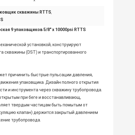
x
аковщик скважины RTTS
,
TS
кая 9 упаковщиков 5/8" x 10000psi RTTS
механической установкой, конструируют
а скважины (DST) и транспортированного
жет причинить быстрые пульсации давления,
движения упаковщика. Дизайн полного открытия
ти и инструмента через скважину трубопровода.
открытым при беге и восстанавливающ,
оляет твердым частицам быть помытым от
куляцию клапан) держится закрытый давлением
ение трубопровода.