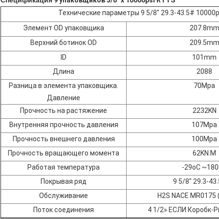
Спецификация
9 упаковщиков 5/8" x 10000psi RTTS
Технические параметры 9 5/8" 29.3-43.5# 10000p
Элемент OD упаковщика
207.8m
Верхний ботинок OD
209.5m
ID
101mm
Длина
2088
Разница в элемента упаковщика.
70Mpa
Давление
Прочность на растяжение
2232KN
Внутренняя прочность давления
107Mpa
Прочность внешнего давления
100Mpa
Прочность вращающего момента
62KN.M
Работая температура
-29
oC
~180
Покрывая ряд
9 5/8" 29.3-43.
Обслуживание
H2S NACE MR0175 (
Поток соединения
4 1/2» ЕСЛИ Коробк-P