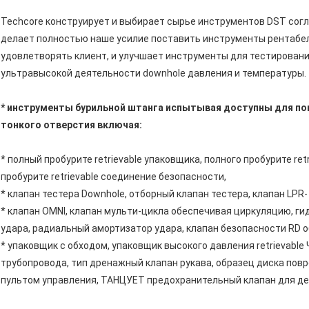
Techcore конструирует и выбирает сырье инструментов DST сог
делает полностью наше усилие поставить инструменты рентабел
удовлетворять клиент, и улучшает инструменты для тестировани
ультравысокой деятельности downhole давления и температуры.
* инструменты бурильной штанга испытывая доступны для по
тонкого отверстия включая:
* полный пробурите retrievable упаковщика, полного пробурите re
пробурите retrievable соединение безопасности,
* клапан тестера Downhole, отборный клапан тестера, клапан LPR- 
* клапан OMNI, клапан мульти-цикла обеспечивая циркуляцию, г
удара, радиальный амортизатор удара, клапан безопасности RD 
* упаковщик с обходом, упаковщик высокого давления retrievable
трубопровода, тип дренажный клапан рукава, образец диска пов
пультом управления, ТАНЦУЕТ предохранительный клапан для дея