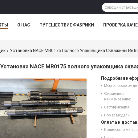
КТЫ
О НАС
ПУТЕШЕСТВИЕ ФАБРИКИ
ПРОВЕРКА КАЧ
щик
Установка NACE MR0175 Полного Упаковщика Скважины Retr
Установка NACE MR0175 полного упаковщика сква
Подробная инфор
Место происхожде
Фирменное
наименование:
Сертификация:
Номер модели:
Оплата и достав
Количество мин за
Цена: