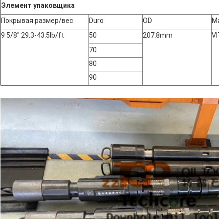
Элемент упаковщика
Покрывая размер/вес
Duro
OD
М
9 5/8" 29.3-43.5lb/ft
50
207.8mm
V
70
80
90