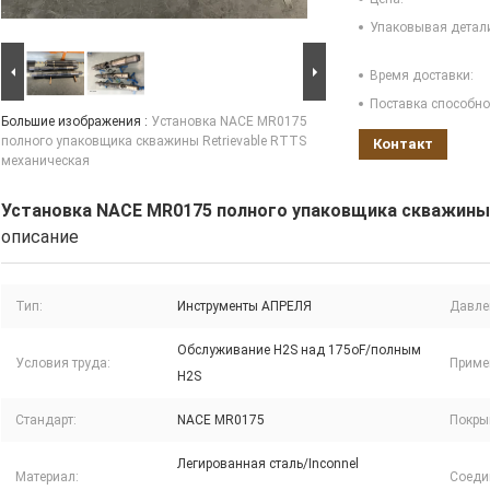
Упаковывая детал
Время доставки:
Поставка способно
Большие изображения :
Установка NACE MR0175
полного упаковщика скважины Retrievable RTTS
Контакт
механическая
Установка NACE MR0175 полного упаковщика скважины 
описание
Тип:
Инструменты АПРЕЛЯ
Давле
Обслуживание H2S над 175oF/полным
Условия труда:
Приме
H2S
Стандарт:
NACE MR0175
Покры
Легированная сталь/Inconnel
Материал:
Соеди