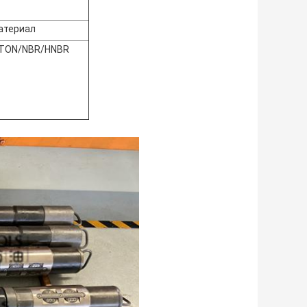
атериал
ITON/NBR/HNBR